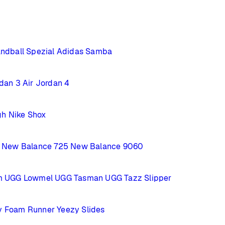
ndball Spezial
Adidas Samba
rdan 3
Air Jordan 4
gh
Nike Shox
New Balance 725
New Balance 9060
m
UGG Lowmel
UGG Tasman
UGG Tazz Slipper
y Foam Runner
Yeezy Slides