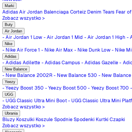
Marki
Adidas
Air Jordan
Balenciaga
Corteiz
Denim Tears
Fear of
Zobacz wszystko >
Buty
Air Jordan
- Air Jordan 1 Low
- Air Jordan 1 Mid
- Air Jordan 1 High
- 
Nike
- Nike Air Force 1
- Nike Air Max
- Nike Dunk Low
- Nike M
Adidas
- Adidas Adilette
- Adidas Campus
- Adidas Gazelle
- Adi
New Balance
- New Balance 2002R
- New Balance 530
- New Balance
Yeezy
- Yeezy Boost 350
- Yeezy Boost 500
- Yeezy Boost 700
UGG
- UGG Classic Ultra Mini Boot
- UGG Classic Ultra Mini Plat
Zobacz wszystko >
Ubrania
Bluzy
Koszulki
Koszule
Spodnie
Spodenki
Kurtki
Czapki
Zobacz wszystko >