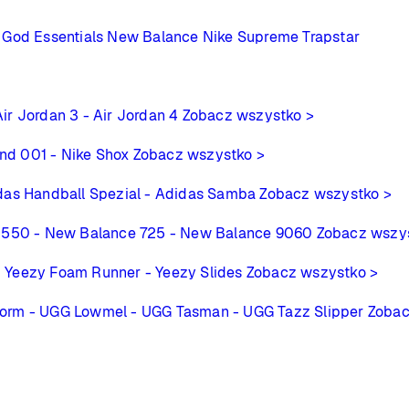
 God Essentials
New Balance
Nike
Supreme
Trapstar
Air Jordan 3
- Air Jordan 4
Zobacz wszystko >
ind 001
- Nike Shox
Zobacz wszystko >
das Handball Spezial
- Adidas Samba
Zobacz wszystko >
 550
- New Balance 725
- New Balance 9060
Zobacz wszy
- Yeezy Foam Runner
- Yeezy Slides
Zobacz wszystko >
form
- UGG Lowmel
- UGG Tasman
- UGG Tazz Slipper
Zobac