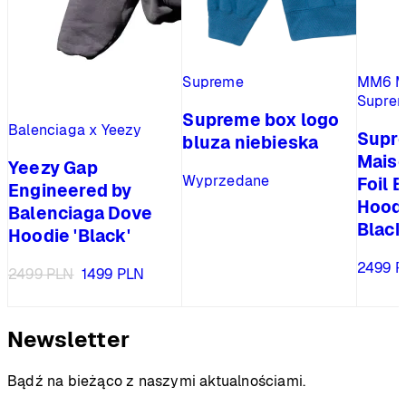
Supreme
MM6 Ma
Supre
Supreme box logo
Balenciaga x Yeezy
Supr
bluza niebieska
Maiso
Yeezy Gap
Wyprzedane
Foil 
Engineered by
Hoode
Balenciaga Dove
Black
Hoodie 'Black'
2499
P
Pierwotna
Aktualna
2499
PLN
1499
PLN
cena
cena
wynosiła:
wynosi:
2499 PLN.
1499 PLN.
Newsletter
Bądź na bieżąco z naszymi aktualnościami.