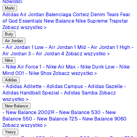
Nowości
Marki
Adidas
Air Jordan
Balenciaga
Corteiz
Denim Tears
Fear
of God Essentials
New Balance
Nike
Supreme
Trapstar
Zobacz wszystko >
Buty
Air Jordan
- Air Jordan 1 Low
- Air Jordan 1 Mid
- Air Jordan 1 High
-
Air Jordan 3
- Air Jordan 4
Zobacz wszystko >
Nike
- Nike Air Force 1
- Nike Air Max
- Nike Dunk Low
- Nike
Mind 001
- Nike Shox
Zobacz wszystko >
Adidas
- Adidas Adilette
- Adidas Campus
- Adidas Gazelle
-
Adidas Handball Spezial
- Adidas Samba
Zobacz
wszystko >
New Balance
- New Balance 2002R
- New Balance 530
- New
Balance 550
- New Balance 725
- New Balance 9060
Zobacz wszystko >
Yeezy