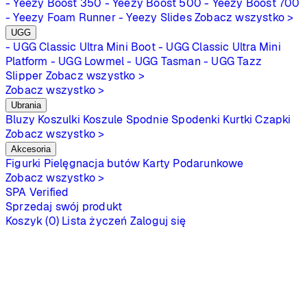
- Yeezy Boost 350
- Yeezy Boost 500
- Yeezy Boost 700
- Yeezy Foam Runner
- Yeezy Slides
Zobacz wszystko >
UGG
- UGG Classic Ultra Mini Boot
- UGG Classic Ultra Mini
Platform
- UGG Lowmel
- UGG Tasman
- UGG Tazz
Slipper
Zobacz wszystko >
Zobacz wszystko >
Ubrania
Bluzy
Koszulki
Koszule
Spodnie
Spodenki
Kurtki
Czapki
Zobacz wszystko >
Akcesoria
Figurki
Pielęgnacja butów
Karty Podarunkowe
Zobacz wszystko >
SPA
Verified
Sprzedaj swój produkt
Koszyk (0)
Lista życzeń
Zaloguj się