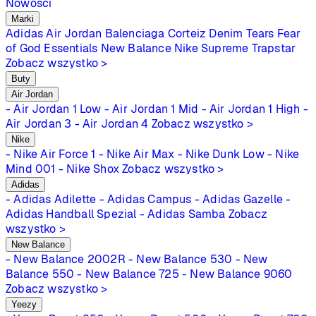
Nowości
Marki
Adidas
Air Jordan
Balenciaga
Corteiz
Denim Tears
Fear
of God Essentials
New Balance
Nike
Supreme
Trapstar
Zobacz wszystko >
Buty
Air Jordan
- Air Jordan 1 Low
- Air Jordan 1 Mid
- Air Jordan 1 High
-
Air Jordan 3
- Air Jordan 4
Zobacz wszystko >
Nike
- Nike Air Force 1
- Nike Air Max
- Nike Dunk Low
- Nike
Mind 001
- Nike Shox
Zobacz wszystko >
Adidas
- Adidas Adilette
- Adidas Campus
- Adidas Gazelle
-
Adidas Handball Spezial
- Adidas Samba
Zobacz
wszystko >
New Balance
- New Balance 2002R
- New Balance 530
- New
Balance 550
- New Balance 725
- New Balance 9060
Zobacz wszystko >
Yeezy