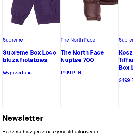
Supreme
The North Face
Supre
Supreme Box Logo
The North Face
Kosz
bluza fioletowa
Nuptse 700
Tiffa
Box L
Wyprzedane
1999
PLN
2499
P
Newsletter
Bądź na bieżąco z naszymi aktualnościami.