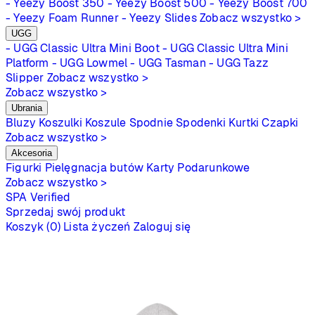
- Yeezy Boost 350
- Yeezy Boost 500
- Yeezy Boost 700
- Yeezy Foam Runner
- Yeezy Slides
Zobacz wszystko >
UGG
- UGG Classic Ultra Mini Boot
- UGG Classic Ultra Mini
Platform
- UGG Lowmel
- UGG Tasman
- UGG Tazz
Slipper
Zobacz wszystko >
Zobacz wszystko >
Ubrania
Bluzy
Koszulki
Koszule
Spodnie
Spodenki
Kurtki
Czapki
Zobacz wszystko >
Akcesoria
Figurki
Pielęgnacja butów
Karty Podarunkowe
Zobacz wszystko >
SPA
Verified
Sprzedaj swój produkt
Koszyk (0)
Lista życzeń
Zaloguj się