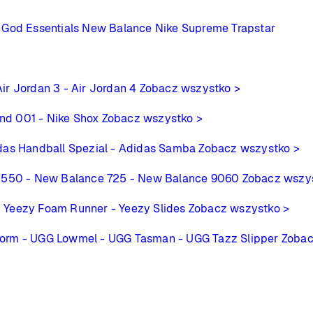
 God Essentials
New Balance
Nike
Supreme
Trapstar
Air Jordan 3
- Air Jordan 4
Zobacz wszystko >
ind 001
- Nike Shox
Zobacz wszystko >
das Handball Spezial
- Adidas Samba
Zobacz wszystko >
 550
- New Balance 725
- New Balance 9060
Zobacz wszy
- Yeezy Foam Runner
- Yeezy Slides
Zobacz wszystko >
form
- UGG Lowmel
- UGG Tasman
- UGG Tazz Slipper
Zobac