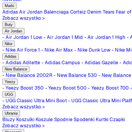
Marki
Adidas
Air Jordan
Balenciaga
Corteiz
Denim Tears
Fear of
Zobacz wszystko >
Buty
Air Jordan
- Air Jordan 1 Low
- Air Jordan 1 Mid
- Air Jordan 1 High
- 
Nike
- Nike Air Force 1
- Nike Air Max
- Nike Dunk Low
- Nike M
Adidas
- Adidas Adilette
- Adidas Campus
- Adidas Gazelle
- Adi
New Balance
- New Balance 2002R
- New Balance 530
- New Balance
Yeezy
- Yeezy Boost 350
- Yeezy Boost 500
- Yeezy Boost 700
UGG
- UGG Classic Ultra Mini Boot
- UGG Classic Ultra Mini Plat
Zobacz wszystko >
Ubrania
Bluzy
Koszulki
Koszule
Spodnie
Spodenki
Kurtki
Czapki
Zobacz wszystko >