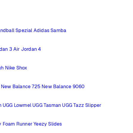
ndball Spezial
Adidas Samba
rdan 3
Air Jordan 4
gh
Nike Shox
New Balance 725
New Balance 9060
m
UGG Lowmel
UGG Tasman
UGG Tazz Slipper
y Foam Runner
Yeezy Slides