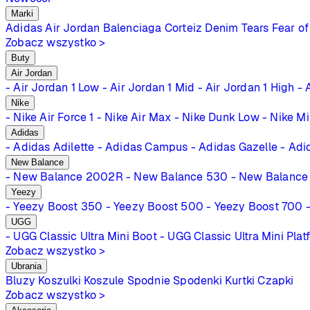
Marki
Adidas
Air Jordan
Balenciaga
Corteiz
Denim Tears
Fear of
Zobacz wszystko >
Buty
Air Jordan
- Air Jordan 1 Low
- Air Jordan 1 Mid
- Air Jordan 1 High
- 
Nike
- Nike Air Force 1
- Nike Air Max
- Nike Dunk Low
- Nike M
Adidas
- Adidas Adilette
- Adidas Campus
- Adidas Gazelle
- Adi
New Balance
- New Balance 2002R
- New Balance 530
- New Balance
Yeezy
- Yeezy Boost 350
- Yeezy Boost 500
- Yeezy Boost 700
UGG
- UGG Classic Ultra Mini Boot
- UGG Classic Ultra Mini Plat
Zobacz wszystko >
Ubrania
Bluzy
Koszulki
Koszule
Spodnie
Spodenki
Kurtki
Czapki
Zobacz wszystko >