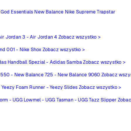
 God Essentials
New Balance
Nike
Supreme
Trapstar
Air Jordan 3
- Air Jordan 4
Zobacz wszystko >
ind 001
- Nike Shox
Zobacz wszystko >
das Handball Spezial
- Adidas Samba
Zobacz wszystko >
 550
- New Balance 725
- New Balance 9060
Zobacz wszy
- Yeezy Foam Runner
- Yeezy Slides
Zobacz wszystko >
form
- UGG Lowmel
- UGG Tasman
- UGG Tazz Slipper
Zobac