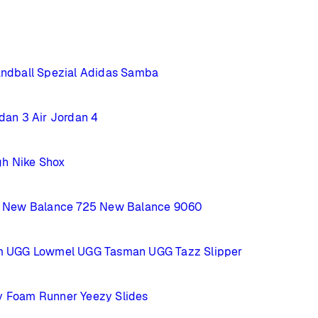
ndball Spezial
Adidas Samba
rdan 3
Air Jordan 4
gh
Nike Shox
New Balance 725
New Balance 9060
m
UGG Lowmel
UGG Tasman
UGG Tazz Slipper
y Foam Runner
Yeezy Slides