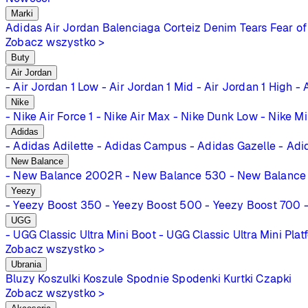
Marki
Adidas
Air Jordan
Balenciaga
Corteiz
Denim Tears
Fear of
Zobacz wszystko >
Buty
Air Jordan
- Air Jordan 1 Low
- Air Jordan 1 Mid
- Air Jordan 1 High
- 
Nike
- Nike Air Force 1
- Nike Air Max
- Nike Dunk Low
- Nike M
Adidas
- Adidas Adilette
- Adidas Campus
- Adidas Gazelle
- Adi
New Balance
- New Balance 2002R
- New Balance 530
- New Balance
Yeezy
- Yeezy Boost 350
- Yeezy Boost 500
- Yeezy Boost 700
UGG
- UGG Classic Ultra Mini Boot
- UGG Classic Ultra Mini Plat
Zobacz wszystko >
Ubrania
Bluzy
Koszulki
Koszule
Spodnie
Spodenki
Kurtki
Czapki
Zobacz wszystko >