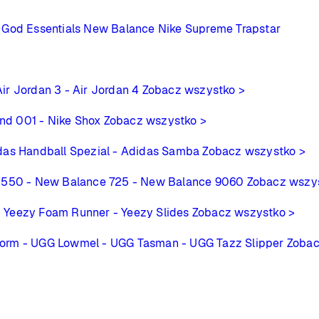
 God Essentials
New Balance
Nike
Supreme
Trapstar
Air Jordan 3
- Air Jordan 4
Zobacz wszystko >
ind 001
- Nike Shox
Zobacz wszystko >
das Handball Spezial
- Adidas Samba
Zobacz wszystko >
 550
- New Balance 725
- New Balance 9060
Zobacz wszy
- Yeezy Foam Runner
- Yeezy Slides
Zobacz wszystko >
form
- UGG Lowmel
- UGG Tasman
- UGG Tazz Slipper
Zobac