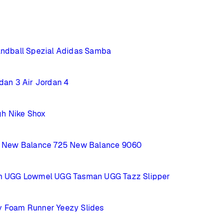
ndball Spezial
Adidas Samba
rdan 3
Air Jordan 4
gh
Nike Shox
New Balance 725
New Balance 9060
m
UGG Lowmel
UGG Tasman
UGG Tazz Slipper
y Foam Runner
Yeezy Slides