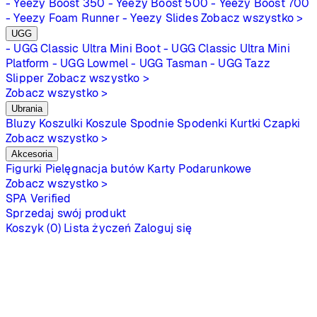
- Yeezy Boost 350
- Yeezy Boost 500
- Yeezy Boost 700
- Yeezy Foam Runner
- Yeezy Slides
Zobacz wszystko >
UGG
- UGG Classic Ultra Mini Boot
- UGG Classic Ultra Mini
Platform
- UGG Lowmel
- UGG Tasman
- UGG Tazz
Slipper
Zobacz wszystko >
Zobacz wszystko >
Ubrania
Bluzy
Koszulki
Koszule
Spodnie
Spodenki
Kurtki
Czapki
Zobacz wszystko >
Akcesoria
Figurki
Pielęgnacja butów
Karty Podarunkowe
Zobacz wszystko >
SPA
Verified
Sprzedaj swój produkt
Koszyk (0)
Lista życzeń
Zaloguj się