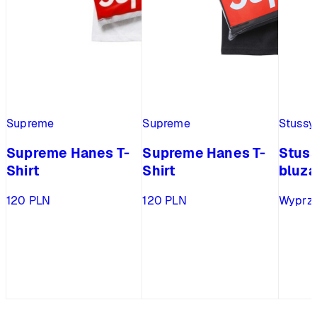
Supreme
Supreme
Stussy
Supreme Hanes T-
Supreme Hanes T-
Stuss
Shirt
Shirt
bluza
120
PLN
120
PLN
Wyprz