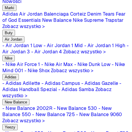
Nowości
Marki
Adidas
Air Jordan
Balenciaga
Corteiz
Denim Tears
Fear
of God Essentials
New Balance
Nike
Supreme
Trapstar
Zobacz wszystko >
Buty
Air Jordan
- Air Jordan 1 Low
- Air Jordan 1 Mid
- Air Jordan 1 High
-
Air Jordan 3
- Air Jordan 4
Zobacz wszystko >
Nike
- Nike Air Force 1
- Nike Air Max
- Nike Dunk Low
- Nike
Mind 001
- Nike Shox
Zobacz wszystko >
Adidas
- Adidas Adilette
- Adidas Campus
- Adidas Gazelle
-
Adidas Handball Spezial
- Adidas Samba
Zobacz
wszystko >
New Balance
- New Balance 2002R
- New Balance 530
- New
Balance 550
- New Balance 725
- New Balance 9060
Zobacz wszystko >
Yeezy