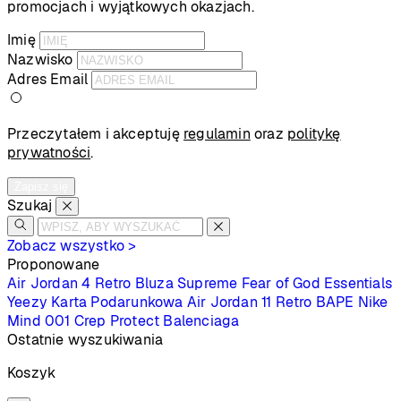
promocjach i wyjątkowych okazjach.
Imię
Nazwisko
Adres Email
Przeczytałem i akceptuję
regulamin
oraz
politykę
prywatności
.
Zapisz się
Szukaj
Zobacz wszystko >
Proponowane
Air Jordan 4 Retro
Bluza Supreme
Fear of God Essentials
Yeezy
Karta Podarunkowa
Air Jordan 11 Retro
BAPE
Nike
Mind 001
Crep Protect
Balenciaga
Ostatnie wyszukiwania
Koszyk