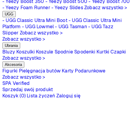
- Yeezy Boost 350
- Yeezy Boost 500
- Yeezy Boost 700
- Yeezy Foam Runner
- Yeezy Slides
Zobacz wszystko >
UGG
- UGG Classic Ultra Mini Boot
- UGG Classic Ultra Mini
Platform
- UGG Lowmel
- UGG Tasman
- UGG Tazz
Slipper
Zobacz wszystko >
Zobacz wszystko >
Ubrania
Bluzy
Koszulki
Koszule
Spodnie
Spodenki
Kurtki
Czapki
Zobacz wszystko >
Akcesoria
Figurki
Pielęgnacja butów
Karty Podarunkowe
Zobacz wszystko >
SPA
Verified
Sprzedaj swój produkt
Koszyk (0)
Lista życzeń
Zaloguj się