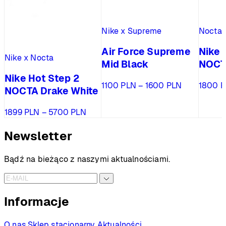
Nike x Supreme
Nocta
Air Force Supreme
Nike 
Nike x Nocta
Mid Black
NOCT
Nike Hot Step 2
Zakres
1100
PLN
–
1600
PLN
1800
P
NOCTA Drake White
cen:
od
Zakres
1899
PLN
–
5700
PLN
1100 PLN
cen:
do
od
Newsletter
1600 PLN
1899 PLN
do
Bądź na bieżąco z naszymi aktualnościami.
5700 PLN
Informacje
O nas
Sklep stacjonarny
Aktualności