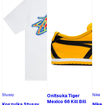
Stussy
Nike
Onitsuka Tiger
Mexico 66 Kill Bill
Koszulka Stussy
Nike 