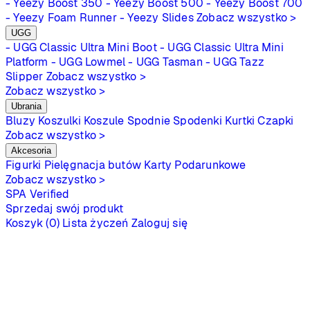
- Yeezy Boost 350
- Yeezy Boost 500
- Yeezy Boost 700
- Yeezy Foam Runner
- Yeezy Slides
Zobacz wszystko >
UGG
- UGG Classic Ultra Mini Boot
- UGG Classic Ultra Mini
Platform
- UGG Lowmel
- UGG Tasman
- UGG Tazz
Slipper
Zobacz wszystko >
Zobacz wszystko >
Ubrania
Bluzy
Koszulki
Koszule
Spodnie
Spodenki
Kurtki
Czapki
Zobacz wszystko >
Akcesoria
Figurki
Pielęgnacja butów
Karty Podarunkowe
Zobacz wszystko >
SPA
Verified
Sprzedaj swój produkt
Koszyk (0)
Lista życzeń
Zaloguj się