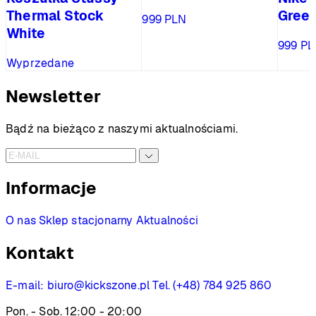
Thermal Stock
Green
999
PLN
White
999
PL
Wyprzedane
Newsletter
Bądź na bieżąco z naszymi aktualnościami.
Informacje
O nas
Sklep stacjonarny
Aktualności
Kontakt
E-mail:
biuro@kickszone.pl
Tel. (+48) 784 925 860
Pon. - Sob. 12:00 - 20:00