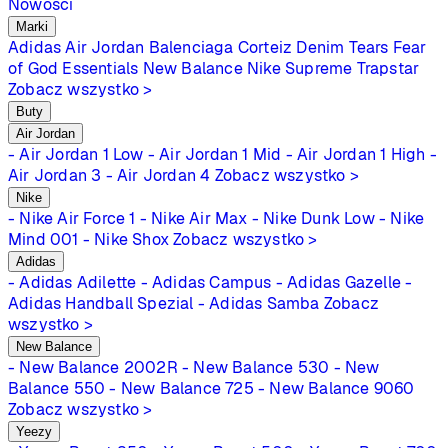
Nowości
Marki
Adidas
Air Jordan
Balenciaga
Corteiz
Denim Tears
Fear
of God Essentials
New Balance
Nike
Supreme
Trapstar
Zobacz wszystko >
Buty
Air Jordan
- Air Jordan 1 Low
- Air Jordan 1 Mid
- Air Jordan 1 High
-
Air Jordan 3
- Air Jordan 4
Zobacz wszystko >
Nike
- Nike Air Force 1
- Nike Air Max
- Nike Dunk Low
- Nike
Mind 001
- Nike Shox
Zobacz wszystko >
Adidas
- Adidas Adilette
- Adidas Campus
- Adidas Gazelle
-
Adidas Handball Spezial
- Adidas Samba
Zobacz
wszystko >
New Balance
- New Balance 2002R
- New Balance 530
- New
Balance 550
- New Balance 725
- New Balance 9060
Zobacz wszystko >
Yeezy