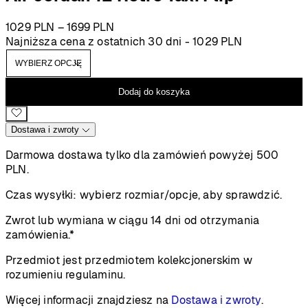
Zakres
1029
PLN
–
1699
PLN
cen:
Najniższa cena z ostatnich 30 dni -
1029
PLN
od
1029 PLN
do
Dodaj do koszyka
1699 PLN
Dostawa i zwroty
Darmowa dostawa tylko dla zamówień powyżej 500
PLN.
Czas wysyłki:
wybierz rozmiar/opcje, aby sprawdzić.
Zwrot lub wymiana w ciągu 14 dni od otrzymania
zamówienia.*
Przedmiot jest przedmiotem kolekcjonerskim w
rozumieniu regulaminu.
Więcej informacji znajdziesz na
Dostawa i zwroty
.