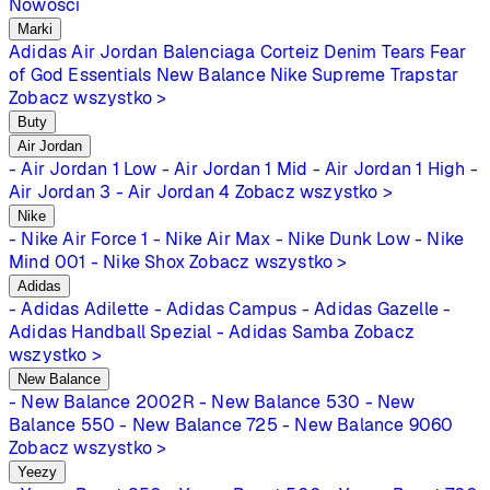
Nowości
Marki
Adidas
Air Jordan
Balenciaga
Corteiz
Denim Tears
Fear
of God Essentials
New Balance
Nike
Supreme
Trapstar
Zobacz wszystko >
Buty
Air Jordan
- Air Jordan 1 Low
- Air Jordan 1 Mid
- Air Jordan 1 High
-
Air Jordan 3
- Air Jordan 4
Zobacz wszystko >
Nike
- Nike Air Force 1
- Nike Air Max
- Nike Dunk Low
- Nike
Mind 001
- Nike Shox
Zobacz wszystko >
Adidas
- Adidas Adilette
- Adidas Campus
- Adidas Gazelle
-
Adidas Handball Spezial
- Adidas Samba
Zobacz
wszystko >
New Balance
- New Balance 2002R
- New Balance 530
- New
Balance 550
- New Balance 725
- New Balance 9060
Zobacz wszystko >
Yeezy