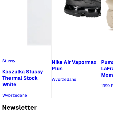
Stussy
Nike Air Vapormax
Puma 
Plus
LaFr
Koszulka Stussy
Mome
Thermal Stock
Wyprzedane
White
1999
P
Wyprzedane
Newsletter