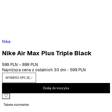
Nike
Nike Air Max Plus Triple Black
Zakres
599
PLN
–
899
PLN
cen:
Najniższa cena z ostatnich 30 dni -
599
PLN
od
599 PLN
do
Dodaj do koszyka
899 PLN
Tabela rozmiarów