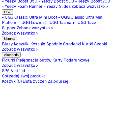
- Yeezy Boost 350
- Yeezy Boost 500
- Yeezy Boost 700
- Yeezy Foam Runner
- Yeezy Slides
Zobacz wszystko >
UGG
- UGG Classic Ultra Mini Boot
- UGG Classic Ultra Mini
Platform
- UGG Lowmel
- UGG Tasman
- UGG Tazz
Slipper
Zobacz wszystko >
Zobacz wszystko >
Ubrania
Bluzy
Koszulki
Koszule
Spodnie
Spodenki
Kurtki
Czapki
Zobacz wszystko >
Akcesoria
Figurki
Pielęgnacja butów
Karty Podarunkowe
Zobacz wszystko >
SPA
Verified
Sprzedaj swój produkt
Koszyk (0)
Lista życzeń
Zaloguj się