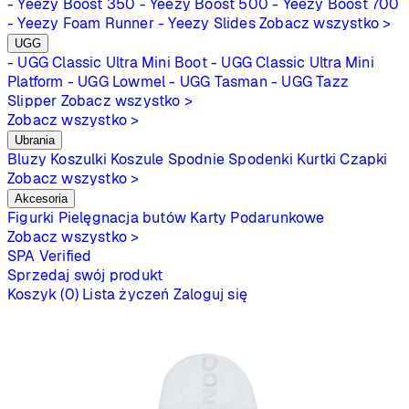
- Yeezy Boost 350
- Yeezy Boost 500
- Yeezy Boost 700
- Yeezy Foam Runner
- Yeezy Slides
Zobacz wszystko >
UGG
- UGG Classic Ultra Mini Boot
- UGG Classic Ultra Mini
Platform
- UGG Lowmel
- UGG Tasman
- UGG Tazz
Slipper
Zobacz wszystko >
Zobacz wszystko >
Ubrania
Bluzy
Koszulki
Koszule
Spodnie
Spodenki
Kurtki
Czapki
Zobacz wszystko >
Akcesoria
Figurki
Pielęgnacja butów
Karty Podarunkowe
Zobacz wszystko >
SPA
Verified
Sprzedaj swój produkt
Koszyk (0)
Lista życzeń
Zaloguj się