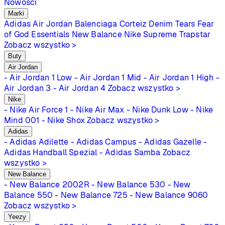
Nowości
Marki
Adidas
Air Jordan
Balenciaga
Corteiz
Denim Tears
Fear
of God Essentials
New Balance
Nike
Supreme
Trapstar
Zobacz wszystko >
Buty
Air Jordan
- Air Jordan 1 Low
- Air Jordan 1 Mid
- Air Jordan 1 High
-
Air Jordan 3
- Air Jordan 4
Zobacz wszystko >
Nike
- Nike Air Force 1
- Nike Air Max
- Nike Dunk Low
- Nike
Mind 001
- Nike Shox
Zobacz wszystko >
Adidas
- Adidas Adilette
- Adidas Campus
- Adidas Gazelle
-
Adidas Handball Spezial
- Adidas Samba
Zobacz
wszystko >
New Balance
- New Balance 2002R
- New Balance 530
- New
Balance 550
- New Balance 725
- New Balance 9060
Zobacz wszystko >
Yeezy