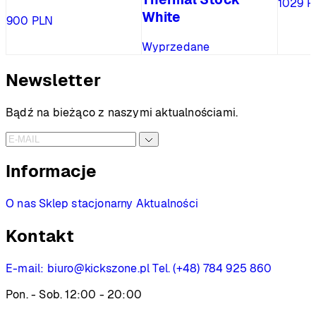
1029
P
White
900
PLN
Wyprzedane
Newsletter
Bądź na bieżąco z naszymi aktualnościami.
Informacje
O nas
Sklep stacjonarny
Aktualności
Kontakt
E-mail:
biuro@kickszone.pl
Tel. (+48) 784 925 860
Pon. - Sob. 12:00 - 20:00