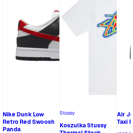
Stussy
Nike Dunk Low
Air J
Retro Red Swoosh
Taxi F
Koszulka Stussy
Panda
Thermal Stock