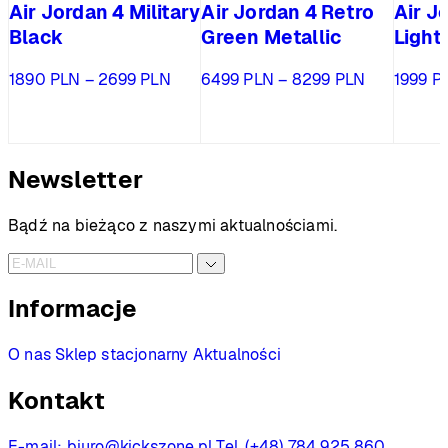
Air Jordan 4 Military
Air Jordan 4 Retro
Air J
Black
Green Metallic
Light
Zakres
Zakres
1890
PLN
–
2699
PLN
6499
PLN
–
8299
PLN
1999
P
cen:
cen:
od
od
1890 PLN
6499 PLN
do
do
Newsletter
2699 PLN
8299 PLN
Bądź na bieżąco z naszymi aktualnościami.
Informacje
O nas
Sklep stacjonarny
Aktualności
Kontakt
E-mail:
biuro@kickszone.pl
Tel. (+48) 784 925 860