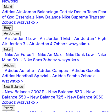
Nowości
Marki
Adidas
Air Jordan
Balenciaga
Corteiz
Denim Tears
Fear
of God Essentials
New Balance
Nike
Supreme
Trapstar
Zobacz wszystko >
Buty
Air Jordan
- Air Jordan 1 Low
- Air Jordan 1 Mid
- Air Jordan 1 High
-
Air Jordan 3
- Air Jordan 4
Zobacz wszystko >
Nike
- Nike Air Force 1
- Nike Air Max
- Nike Dunk Low
- Nike
Mind 001
- Nike Shox
Zobacz wszystko >
Adidas
- Adidas Adilette
- Adidas Campus
- Adidas Gazelle
-
Adidas Handball Spezial
- Adidas Samba
Zobacz
wszystko >
New Balance
- New Balance 2002R
- New Balance 530
- New
Balance 550
- New Balance 725
- New Balance 9060
Zobacz wszystko >
Yeezy