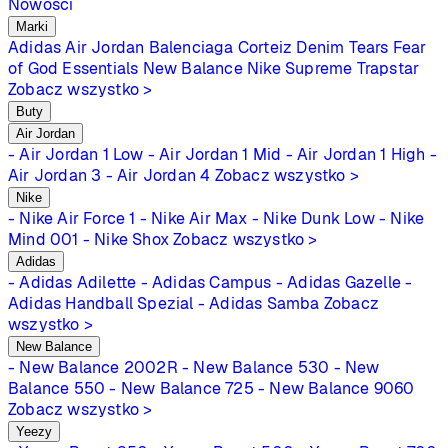
Nowości
Marki
Adidas
Air Jordan
Balenciaga
Corteiz
Denim Tears
Fear
of God Essentials
New Balance
Nike
Supreme
Trapstar
Zobacz wszystko >
Buty
Air Jordan
- Air Jordan 1 Low
- Air Jordan 1 Mid
- Air Jordan 1 High
-
Air Jordan 3
- Air Jordan 4
Zobacz wszystko >
Nike
- Nike Air Force 1
- Nike Air Max
- Nike Dunk Low
- Nike
Mind 001
- Nike Shox
Zobacz wszystko >
Adidas
- Adidas Adilette
- Adidas Campus
- Adidas Gazelle
-
Adidas Handball Spezial
- Adidas Samba
Zobacz
wszystko >
New Balance
- New Balance 2002R
- New Balance 530
- New
Balance 550
- New Balance 725
- New Balance 9060
Zobacz wszystko >
Yeezy