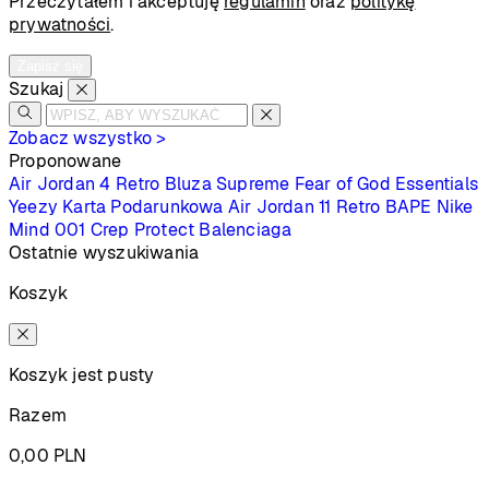
Przeczytałem i akceptuję
regulamin
oraz
politykę
prywatności
.
Zapisz się
Szukaj
Zobacz wszystko >
Proponowane
Air Jordan 4 Retro
Bluza Supreme
Fear of God Essentials
Yeezy
Karta Podarunkowa
Air Jordan 11 Retro
BAPE
Nike
Mind 001
Crep Protect
Balenciaga
Ostatnie wyszukiwania
Koszyk
Koszyk jest pusty
Razem
0,00
PLN