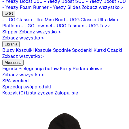
- Yeezy Boost 350
- Yeezy Boost 500
- Yeezy Boost 700
- Yeezy Foam Runner
- Yeezy Slides
Zobacz wszystko >
UGG
- UGG Classic Ultra Mini Boot
- UGG Classic Ultra Mini
Platform
- UGG Lowmel
- UGG Tasman
- UGG Tazz
Slipper
Zobacz wszystko >
Zobacz wszystko >
Ubrania
Bluzy
Koszulki
Koszule
Spodnie
Spodenki
Kurtki
Czapki
Zobacz wszystko >
Akcesoria
Figurki
Pielęgnacja butów
Karty Podarunkowe
Zobacz wszystko >
SPA
Verified
Sprzedaj swój produkt
Koszyk (0)
Lista życzeń
Zaloguj się