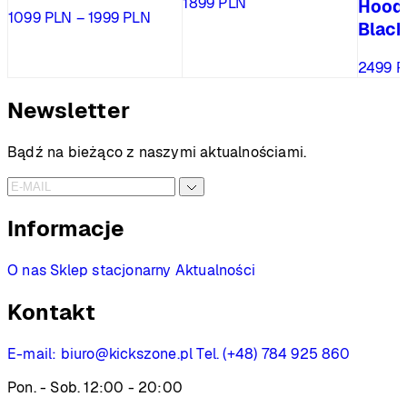
1899
PLN
Hoode
Zakres
1099
PLN
–
1999
PLN
Black
cen:
od
2499
P
1099 PLN
do
Newsletter
1999 PLN
Bądź na bieżąco z naszymi aktualnościami.
Informacje
O nas
Sklep stacjonarny
Aktualności
Kontakt
E-mail:
biuro@kickszone.pl
Tel. (+48) 784 925 860
Pon. - Sob. 12:00 - 20:00