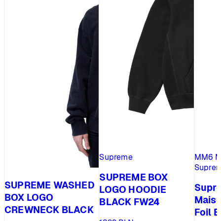
Supreme
MM6 Ma
Supre
SUPREME BOX
SUPREME WASHED
Supr
LOGO HOODIE
BOX LOGO
Maiso
BLACK FW24
CREWNECK BLACK
Foil 