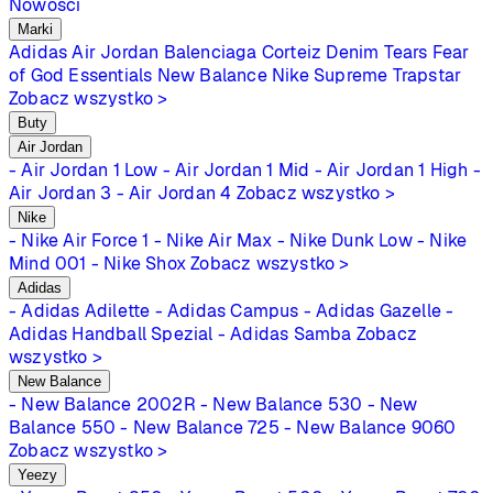
Nowości
Marki
Adidas
Air Jordan
Balenciaga
Corteiz
Denim Tears
Fear
of God Essentials
New Balance
Nike
Supreme
Trapstar
Zobacz wszystko >
Buty
Air Jordan
- Air Jordan 1 Low
- Air Jordan 1 Mid
- Air Jordan 1 High
-
Air Jordan 3
- Air Jordan 4
Zobacz wszystko >
Nike
- Nike Air Force 1
- Nike Air Max
- Nike Dunk Low
- Nike
Mind 001
- Nike Shox
Zobacz wszystko >
Adidas
- Adidas Adilette
- Adidas Campus
- Adidas Gazelle
-
Adidas Handball Spezial
- Adidas Samba
Zobacz
wszystko >
New Balance
- New Balance 2002R
- New Balance 530
- New
Balance 550
- New Balance 725
- New Balance 9060
Zobacz wszystko >
Yeezy