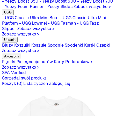
- Yeezy Boost 350
- Yeezy Boost 500
- Yeezy Boost 700
- Yeezy Foam Runner
- Yeezy Slides
Zobacz wszystko >
UGG
- UGG Classic Ultra Mini Boot
- UGG Classic Ultra Mini
Platform
- UGG Lowmel
- UGG Tasman
- UGG Tazz
Slipper
Zobacz wszystko >
Zobacz wszystko >
Ubrania
Bluzy
Koszulki
Koszule
Spodnie
Spodenki
Kurtki
Czapki
Zobacz wszystko >
Akcesoria
Figurki
Pielęgnacja butów
Karty Podarunkowe
Zobacz wszystko >
SPA
Verified
Sprzedaj swój produkt
Koszyk (0)
Lista życzeń
Zaloguj się