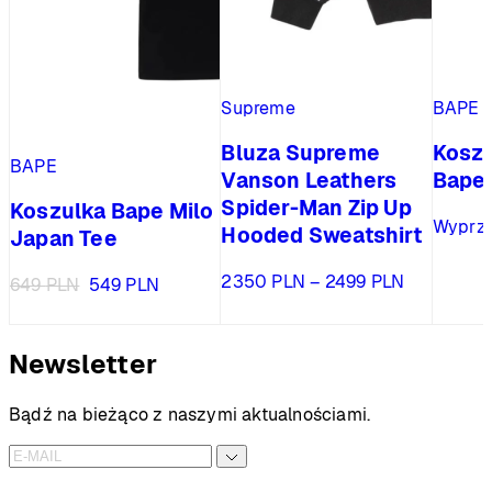
Supreme
BAPE
Bluza Supreme
Koszu
BAPE
Vanson Leathers
Bape
Spider-Man Zip Up
Koszulka Bape Milo
Wyprz
Hooded Sweatshirt
Japan Tee
Zakres
2350
PLN
–
2499
PLN
Pierwotna
Aktualna
649
PLN
549
PLN
cen:
cena
cena
od
wynosiła:
wynosi:
2350 PLN
649 PLN.
549 PLN.
Newsletter
do
2499 PLN
Bądź na bieżąco z naszymi aktualnościami.