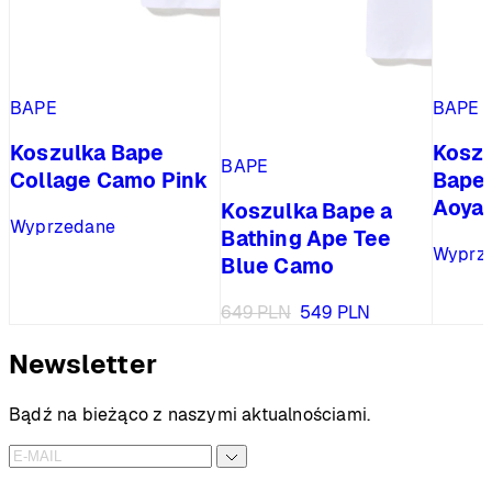
BAPE
BAPE
Koszulka Bape
Kosz
BAPE
Collage Camo Pink
Bapex
Aoya
Koszulka Bape a
Wyprzedane
Bathing Ape Tee
Wyprz
Blue Camo
Pierwotna
Aktualna
649
PLN
549
PLN
cena
cena
wynosiła:
wynosi:
Newsletter
649 PLN.
549 PLN.
Bądź na bieżąco z naszymi aktualnościami.