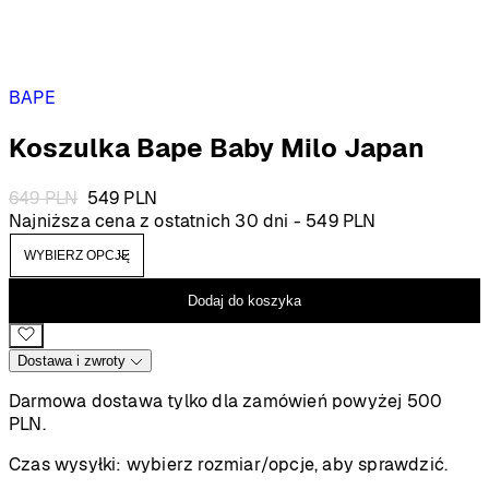
BAPE
Koszulka Bape Baby Milo Japan
Pierwotna
Aktualna
649
PLN
549
PLN
cena
cena
Najniższa cena z ostatnich 30 dni -
549
PLN
wynosiła:
wynosi:
649 PLN.
549 PLN.
Dodaj do koszyka
Dostawa i zwroty
Darmowa dostawa tylko dla zamówień powyżej 500
PLN.
Czas wysyłki:
wybierz rozmiar/opcje, aby sprawdzić.