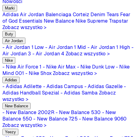
Nowości
Marki
Adidas
Air Jordan
Balenciaga
Corteiz
Denim Tears
Fear
of God Essentials
New Balance
Nike
Supreme
Trapstar
Zobacz wszystko >
Buty
Air Jordan
- Air Jordan 1 Low
- Air Jordan 1 Mid
- Air Jordan 1 High
-
Air Jordan 3
- Air Jordan 4
Zobacz wszystko >
Nike
- Nike Air Force 1
- Nike Air Max
- Nike Dunk Low
- Nike
Mind 001
- Nike Shox
Zobacz wszystko >
Adidas
- Adidas Adilette
- Adidas Campus
- Adidas Gazelle
-
Adidas Handball Spezial
- Adidas Samba
Zobacz
wszystko >
New Balance
- New Balance 2002R
- New Balance 530
- New
Balance 550
- New Balance 725
- New Balance 9060
Zobacz wszystko >
Yeezy