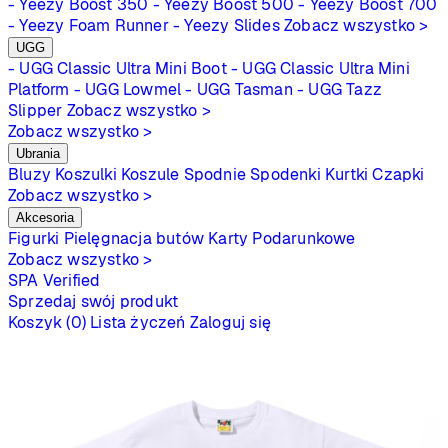
- Yeezy Boost 350
- Yeezy Boost 500
- Yeezy Boost 700
- Yeezy Foam Runner
- Yeezy Slides
Zobacz wszystko >
UGG
- UGG Classic Ultra Mini Boot
- UGG Classic Ultra Mini
Platform
- UGG Lowmel
- UGG Tasman
- UGG Tazz
Slipper
Zobacz wszystko >
Zobacz wszystko >
Ubrania
Bluzy
Koszulki
Koszule
Spodnie
Spodenki
Kurtki
Czapki
Zobacz wszystko >
Akcesoria
Figurki
Pielęgnacja butów
Karty Podarunkowe
Zobacz wszystko >
SPA
Verified
Sprzedaj swój produkt
Koszyk (0)
Lista życzeń
Zaloguj się