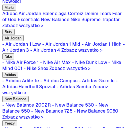
Nowości
Marki
Adidas
Air Jordan
Balenciaga
Corteiz
Denim Tears
Fear
of God Essentials
New Balance
Nike
Supreme
Trapstar
Zobacz wszystko >
Buty
Air Jordan
- Air Jordan 1 Low
- Air Jordan 1 Mid
- Air Jordan 1 High
-
Air Jordan 3
- Air Jordan 4
Zobacz wszystko >
Nike
- Nike Air Force 1
- Nike Air Max
- Nike Dunk Low
- Nike
Mind 001
- Nike Shox
Zobacz wszystko >
Adidas
- Adidas Adilette
- Adidas Campus
- Adidas Gazelle
-
Adidas Handball Spezial
- Adidas Samba
Zobacz
wszystko >
New Balance
- New Balance 2002R
- New Balance 530
- New
Balance 550
- New Balance 725
- New Balance 9060
Zobacz wszystko >
Yeezy