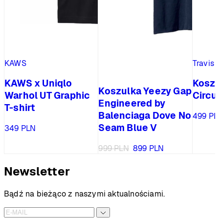
KAWS
Travis 
KAWS x Uniqlo
Koszu
Koszulka Yeezy Gap
Warhol UT Graphic
Circu
Engineered by
T-shirt
Balenciaga Dove No
499
PL
Seam Blue V
349
PLN
Pierwotna
Aktualna
999
PLN
899
PLN
cena
cena
wynosiła:
wynosi:
Newsletter
999 PLN.
899 PLN.
Bądź na bieżąco z naszymi aktualnościami.