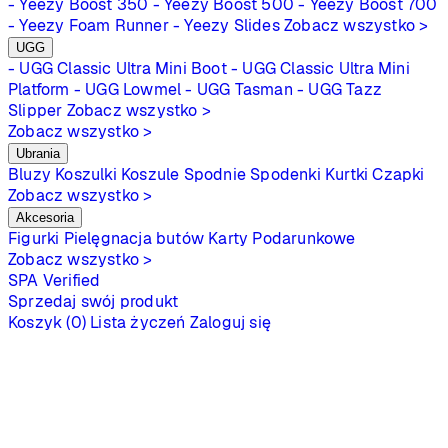
- Yeezy Boost 350
- Yeezy Boost 500
- Yeezy Boost 700
- Yeezy Foam Runner
- Yeezy Slides
Zobacz wszystko >
UGG
- UGG Classic Ultra Mini Boot
- UGG Classic Ultra Mini
Platform
- UGG Lowmel
- UGG Tasman
- UGG Tazz
Slipper
Zobacz wszystko >
Zobacz wszystko >
Ubrania
Bluzy
Koszulki
Koszule
Spodnie
Spodenki
Kurtki
Czapki
Zobacz wszystko >
Akcesoria
Figurki
Pielęgnacja butów
Karty Podarunkowe
Zobacz wszystko >
SPA
Verified
Sprzedaj swój produkt
Koszyk (0)
Lista życzeń
Zaloguj się