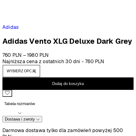
Adidas
Adidas Vento XLG Deluxe Dark Grey
Zakres
760
PLN
–
1980
PLN
cen:
Najniższa cena z ostatnich 30 dni -
760
PLN
od
760 PLN
do
Dodaj do koszyka
1980 PLN
Tabela rozmiarów
Dostawa i zwroty
Darmowa dostawa tylko dla zamówień powyżej 500