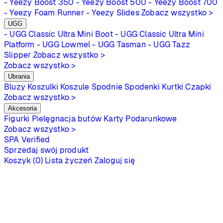
- Yeezy Boost 350
- Yeezy Boost 500
- Yeezy Boost 700
- Yeezy Foam Runner
- Yeezy Slides
Zobacz wszystko >
UGG
- UGG Classic Ultra Mini Boot
- UGG Classic Ultra Mini
Platform
- UGG Lowmel
- UGG Tasman
- UGG Tazz
Slipper
Zobacz wszystko >
Zobacz wszystko >
Ubrania
Bluzy
Koszulki
Koszule
Spodnie
Spodenki
Kurtki
Czapki
Zobacz wszystko >
Akcesoria
Figurki
Pielęgnacja butów
Karty Podarunkowe
Zobacz wszystko >
SPA
Verified
Sprzedaj swój produkt
Koszyk (0)
Lista życzeń
Zaloguj się