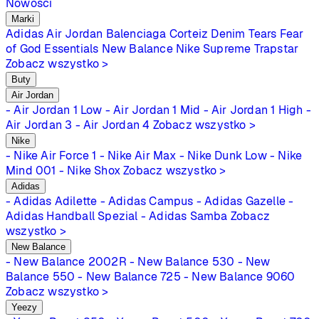
Nowości
Marki
Adidas
Air Jordan
Balenciaga
Corteiz
Denim Tears
Fear
of God Essentials
New Balance
Nike
Supreme
Trapstar
Zobacz wszystko >
Buty
Air Jordan
- Air Jordan 1 Low
- Air Jordan 1 Mid
- Air Jordan 1 High
-
Air Jordan 3
- Air Jordan 4
Zobacz wszystko >
Nike
- Nike Air Force 1
- Nike Air Max
- Nike Dunk Low
- Nike
Mind 001
- Nike Shox
Zobacz wszystko >
Adidas
- Adidas Adilette
- Adidas Campus
- Adidas Gazelle
-
Adidas Handball Spezial
- Adidas Samba
Zobacz
wszystko >
New Balance
- New Balance 2002R
- New Balance 530
- New
Balance 550
- New Balance 725
- New Balance 9060
Zobacz wszystko >
Yeezy