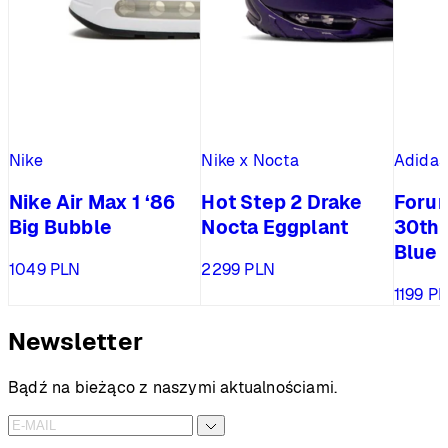
Nike
Nike x Nocta
Adidas
Nike Air Max 1 ‘86
Hot Step 2 Drake
Foru
Big Bubble
Nocta Eggplant
30th 
Blue
1049
PLN
2299
PLN
1199
P
Newsletter
Bądź na bieżąco z naszymi aktualnościami.