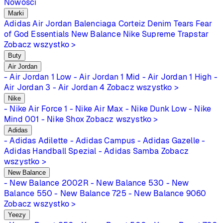
Nowości
Marki
Adidas
Air Jordan
Balenciaga
Corteiz
Denim Tears
Fear
of God Essentials
New Balance
Nike
Supreme
Trapstar
Zobacz wszystko >
Buty
Air Jordan
- Air Jordan 1 Low
- Air Jordan 1 Mid
- Air Jordan 1 High
-
Air Jordan 3
- Air Jordan 4
Zobacz wszystko >
Nike
- Nike Air Force 1
- Nike Air Max
- Nike Dunk Low
- Nike
Mind 001
- Nike Shox
Zobacz wszystko >
Adidas
- Adidas Adilette
- Adidas Campus
- Adidas Gazelle
-
Adidas Handball Spezial
- Adidas Samba
Zobacz
wszystko >
New Balance
- New Balance 2002R
- New Balance 530
- New
Balance 550
- New Balance 725
- New Balance 9060
Zobacz wszystko >
Yeezy