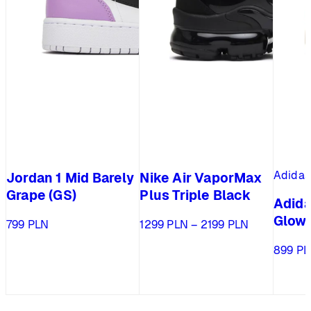
Adidas
Jordan 1 Mid Barely
Nike Air VaporMax
Grape (GS)
Plus Triple Black
Adid
Glow 
Zakres
799
PLN
1299
PLN
–
2199
PLN
cen:
899
PL
od
1299 PLN
do
2199 PLN