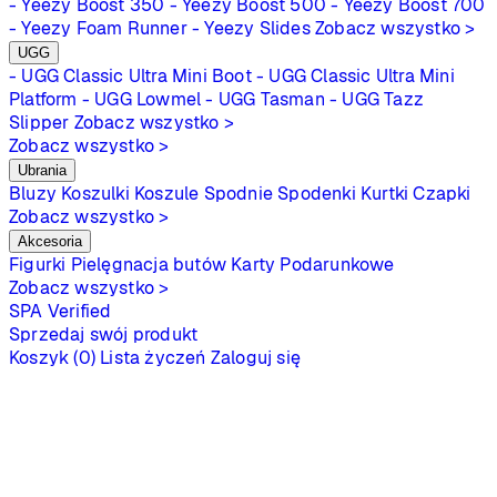
- Yeezy Boost 350
- Yeezy Boost 500
- Yeezy Boost 700
- Yeezy Foam Runner
- Yeezy Slides
Zobacz wszystko >
UGG
- UGG Classic Ultra Mini Boot
- UGG Classic Ultra Mini
Platform
- UGG Lowmel
- UGG Tasman
- UGG Tazz
Slipper
Zobacz wszystko >
Zobacz wszystko >
Ubrania
Bluzy
Koszulki
Koszule
Spodnie
Spodenki
Kurtki
Czapki
Zobacz wszystko >
Akcesoria
Figurki
Pielęgnacja butów
Karty Podarunkowe
Zobacz wszystko >
SPA
Verified
Sprzedaj swój produkt
Koszyk (0)
Lista życzeń
Zaloguj się